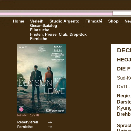
Home
Verleih
Studio Argento
Filmcafé
Shop
New
Gesamtkatalog
Filmsuche
Fristen, Preise, Club, Drop-Box
Fernleihe
DEC
HEOJ
DIE 
Süd-Ko
DVD - 
Regie
Darste
Kyun
Drehb
Film-Nr.: 17776
Sprac