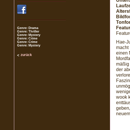
Unterti
Laufze
Alters
Bildfo
Tonfo
Featur
Genre: Drama
Genre: Thriller
Featur
Genre: Mystery
Genre: Crime
Hae-Ju
Genre: Crime
Genre: Mystery
macht 
einen 
zurück
Mordfa
mäßig 
der ab
verlor
Faszin
unmögl
wenige
wook k
enttäu
geben,
neuem 