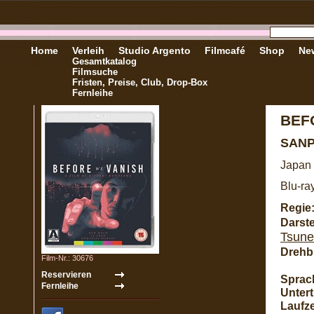
Home
Verleih
Studio Argento
Filmcafé
Shop
New
Gesamtkatalog
Filmsuche
Fristen, Preise, Club, Drop-Box
Fernleihe
BEF
SANP
Japan 
Blu-ra
Regie
Darste
Tsun
Drehb
Film-Nr.: 30676
Sprac
Unterti
Laufze