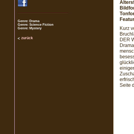
Alters
Bildfo
Tonfo
Featur
Genre: Drama
Genre: Science Fiction
Kurz v
Genre: Mystery
Bruchl
zurück
DER WE
Drama.
mensch
besess
glückli
einige
Zuscha
erfris
Seite 