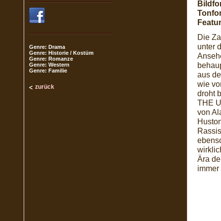
Bildfo
Tonfo
Featur
Die Za
unter 
Genre: Drama
Genre: Historie / Kostüm
Ansehe
Genre: Romanze
behaup
Genre: Western
Genre: Familie
aus de
wie vo
zurück
droht 
THE U
von Al
Huston
Rassis
ebenso
wirkli
Ära de
immer 