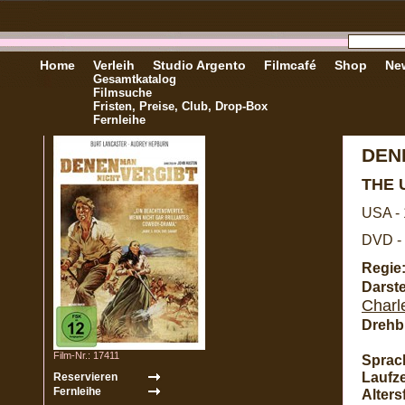
Home
Verleih
Studio Argento
Filmcafé
Shop
New
Gesamtkatalog
Filmsuche
Fristen, Preise, Club, Drop-Box
Fernleihe
DEN
THE 
USA -
DVD - 
Regie
Darste
Charl
Drehb
Film-Nr.: 17411
Sprac
Laufze
Alters