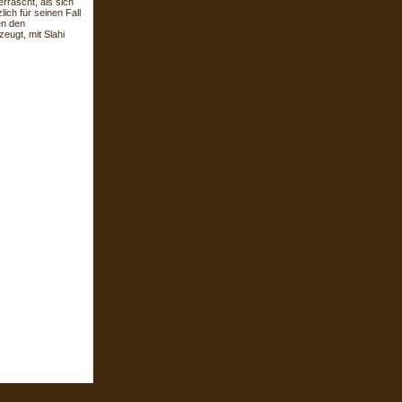
errascht, als sich
ich für seinen Fall
en den
eugt, mit Slahi