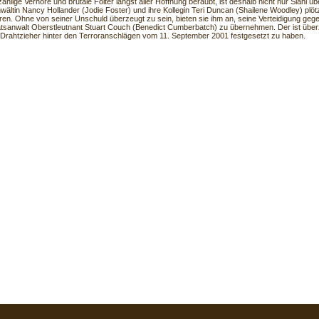
hlige Verhöre und brutale Folter längst aller Hoffnung beraubt, ist deshalb nicht nur Slahi üb
wältin Nancy Hollander (Jodie Foster) und ihre Kollegin Teri Duncan (Shailene Woodley) plötzl
eren. Ohne von seiner Unschuld überzeugt zu sein, bieten sie ihm an, seine Verteidigung geg
aatsanwalt Oberstleutnant Stuart Couch (Benedict Cumberbatch) zu übernehmen. Der ist überz
 Drahtzieher hinter den Terroranschlägen vom 11. September 2001 festgesetzt zu haben.