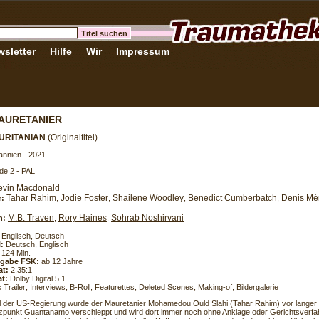
sletter
Hilfe
Wir
Impressum
AURETANIER
URITANIAN
(Originaltitel)
annien - 2021
de 2 - PAL
evin Macdonald
Tahar Rahim
Jodie Foster
Shailene Woodley
Benedict Cumberbatch
Denis Mé
r:
,
,
,
,
M.B. Traven
Rory Haines
Sohrab Noshirvani
h:
,
,
Englisch, Deutsch
l:
Deutsch, Englisch
124 Min.
eigabe FSK:
ab 12 Jahre
at:
2.35:1
t:
Dolby Digital 5.1
:
Trailer; Interviews; B-Roll; Featurettes; Deleted Scenes; Making-of; Bildergalerie
l der US-Regierung wurde der Mauretanier Mohamedou Ould Slahi (Tahar Rahim) vor langer 
ützpunkt Guantanamo verschleppt und wird dort immer noch ohne Anklage oder Gerichtsverfah