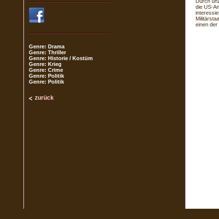
Durch unzä
die US-An
interessi
Militärst
einen der
Genre: Drama
Genre: Thriller
Genre: Historie / Kostüm
Genre: Krieg
Genre: Crime
Genre: Politik
Genre: Politik
zurück