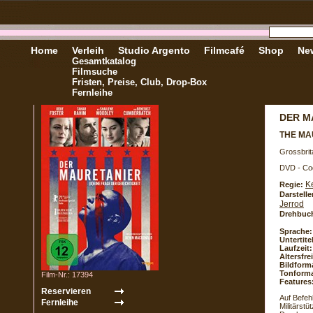
Home
Verleih
Studio Argento
Filmcafé
Shop
New
Gesamtkatalog
Filmsuche
Fristen, Preise, Club, Drop-Box
Fernleihe
DER M
THE MA
Grossbrit
DVD - Co
K
Regie:
Darstelle
Jerrod
Drehbuc
Sprache:
Untertite
Laufzeit:
Altersfr
Bildform
Tonforma
Film-Nr.: 17394
Features
Auf Befeh
Militärst