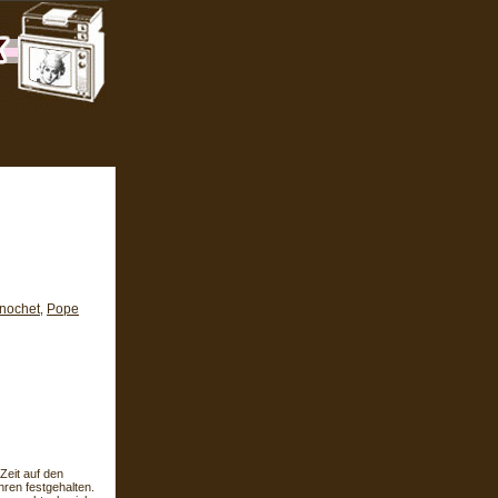
nochet
Pope
,
Zeit auf den
ren festgehalten.