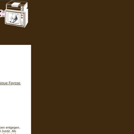
ique Faysse
,
eben entgegen.
 Justiz. Als