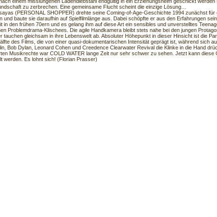
 nach einem misslungenen Ladendiebstahl endgültig in ein Erziehungsheim geschickt werden so
ndschaft zu zerbrechen. Eine gemeinsame Flucht scheint die einzige Lösung…
Assayas (PERSONAL SHOPPER) drehte seine Coming-of-Age-Geschichte 1994 zunächst für 
 und baute sie daraufhin auf Spielfilmlänge aus. Dabei schöpfte er aus den Erfahrungen sei
t in den frühen 70ern und es gelang ihm auf diese Art ein sensibles und unverstelltes Teenag
hen Problemdrama-Klischees. Die agile Handkamera bleibt stets nahe bei den jungen Protago
 tauchen gleichsam in ihre Lebenswelt ab. Absoluter Höhepunkt in dieser Hinsicht ist die Pa
älfte des Films, die von einer quasi-dokumentarischen Intensität geprägt ist, während sich 
lin, Bob Dylan, Leonard Cohen und Creedence Clearwater Revival die Klinke in die Hand dr
rten Musikrechte war COLD WATER lange Zeit nur sehr schwer zu sehen. Jetzt kann diese G
t werden. Es lohnt sich! (Florian Prasser)