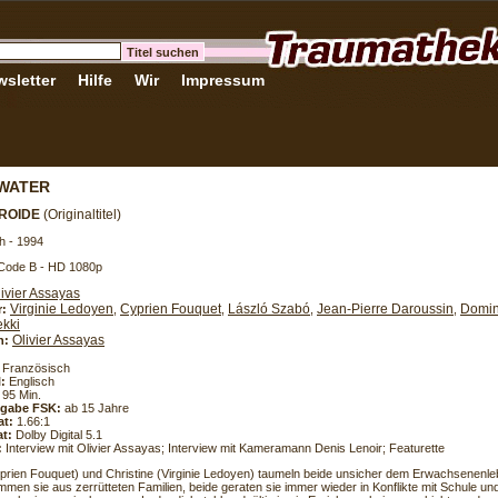
sletter
Hilfe
Wir
Impressum
WATER
FROIDE
(Originaltitel)
h - 1994
 Code B - HD 1080p
livier Assayas
Virginie Ledoyen
Cyprien Fouquet
László Szabó
Jean-Pierre Daroussin
Domin
r:
,
,
,
,
kki
Olivier Assayas
h:
Französisch
l:
Englisch
95 Min.
eigabe FSK:
ab 15 Jahre
at:
1.66:1
t:
Dolby Digital 5.1
:
Interview mit Olivier Assayas; Interview mit Kameramann Denis Lenoir; Featurette
yprien Fouquet) und Christine (Virginie Ledoyen) taumeln beide unsicher dem Erwachsenenl
mmen sie aus zerrütteten Familien, beide geraten sie immer wieder in Konflikte mit Schule und