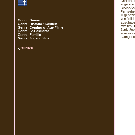
Christine
enge Freu
Olivier 
Fernsehen
Jugendzei
von üblic
Genre: Drama
Zuschauer
Genre: Historie / Kostüm
zweiten H
Genre: Coming of Age Filme
Janis Jop
Genre: Sozialdrama
komplizie
Genre: Familie
nachgehol
Genre: Jugendfilme
zurück