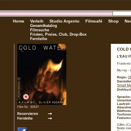
Home
Verleih
Studio Argento
Filmcafé
Shop
New
Gesamtkatalog
Filmsuche
Fristen, Preise, Club, Drop-Box
Fernleihe
COLD 
L'EAU 
Frankreic
Blu-ray -
O
Regie:
Darstelle
Smaïl Me
Drehbuc
Sprache:
Untertite
Laufzeit:
Film-Nr.: 30547
Altersfr
Bildform
Tonforma
Features
Gilles (C
Beide sta