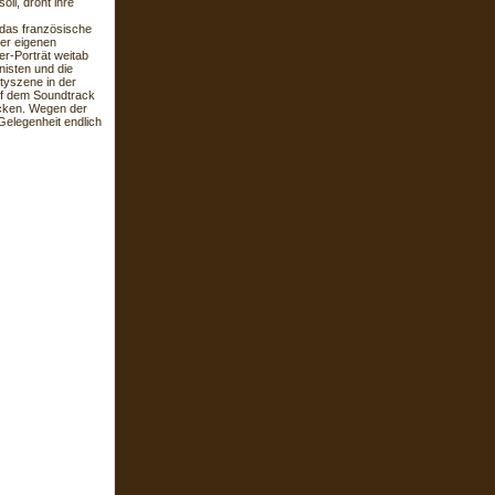
ll, droht ihre
das französische
ner eigenen
er-Porträt weitab
nisten und die
rtyszene in der
auf dem Soundtrack
ücken. Wegen der
elegenheit endlich