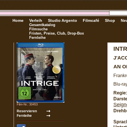
Home
Verleih
Studio Argento
Filmcafé
Shop
New
Gesamtkatalog
Filmsuche
Fristen, Preise, Club, Drop-Box
Fernleihe
INT
J'AC
AN O
Frankre
Blu-ra
Regie
Darste
Seign
Film-Nr.: 30453
Drehb
Sprac