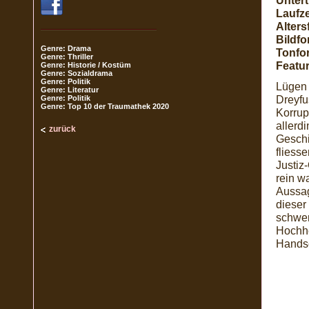
Unterti
Laufze
Alters
Bildfo
Genre: Drama
Tonfo
Genre: Thriller
Featur
Genre: Historie / Kostüm
Genre: Sozialdrama
Genre: Politik
Lügen 
Genre: Literatur
Dreyfu
Genre: Politik
Genre: Top 10 der Traumathek 2020
Korrup
allerd
zurück
Geschi
fliesse
Justiz
rein w
Aussag
dieser 
schwer
Hochhe
Handsc