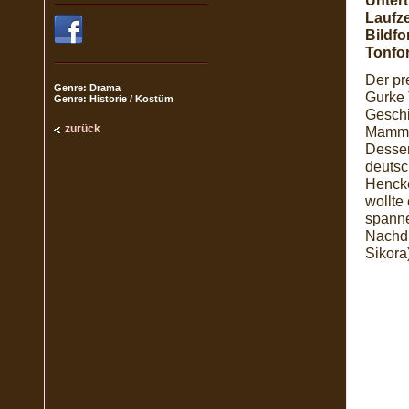
Unterti
Laufze
Bildfo
Tonfo
Der p
Genre: Drama
Gurke 
Genre: Historie / Kostüm
Geschi
zurück
Mammut
Dessen
deutsc
Hencke
wollte
spanne
Nachdr
Sikora