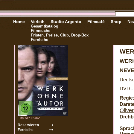
Home
Verleih
Studio Argento
Filmcafé
Shop
New
Gesamtkatalog
Filmsuche
Fristen, Preise, Club, Drop-Box
Fernleihe
WER
WER
NEVE
Deutsc
DVD - 
Regie
Darste
Olive
Drehb
Film-Nr.: 16462
Sprac