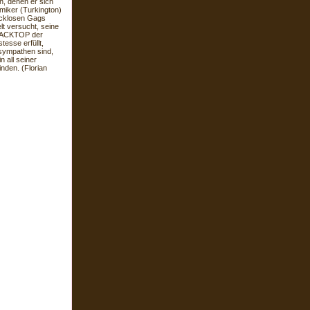
n, denen er sich
miker (Turkington)
macklosen Gags
lt versucht, seine
LACKTOP der
esse erfüllt,
sympathen sind,
 all seiner
nden. (Florian