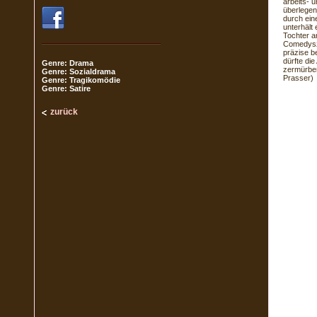
arbeits- 
überlegen
durch ein
unterhält
Tochter 
Comedysze
präzise b
dürfte di
Genre: Drama
zermürben
Genre: Sozialdrama
Prasser)
Genre: Tragikomödie
Genre: Satire
zurück