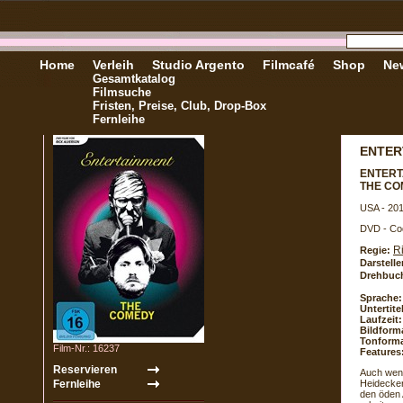
Home
Verleih
Studio Argento
Filmcafé
Shop
New
Gesamtkatalog
Filmsuche
Fristen, Preise, Club, Drop-Box
Fernleihe
ENTER
ENTERT
THE C
USA - 20
DVD - Co
R
Regie:
Darstelle
Drehbuc
Sprache:
Untertite
Laufzeit:
Bildform
Tonforma
Film-Nr.: 16237
Features
Auch wenn
Heidecker
den öden 