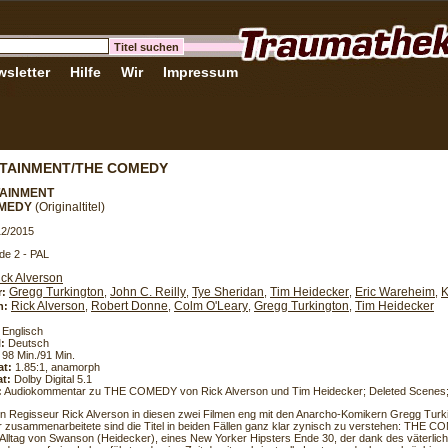
sletter
Hilfe
Wir
Impressum
TAINMENT/THE COMEDY
AINMENT
OMEDY
(Originaltitel)
12/2015
de 2 - PAL
ick Alverson
Gregg Turkington
John C. Reilly
Tye Sheridan
Tim Heidecker
Eric Wareheim
K
r:
,
,
,
,
,
Rick Alverson
Robert Donne
Colm O'Leary
Gregg Turkington
Tim Heidecker
h:
,
,
,
,
Englisch
l:
Deutsch
98 Min./91 Min.
at:
1.85:1, anamorph
t:
Dolby Digital 5.1
:
Audiokommentar zu THE COMEDY von Rick Alverson und Tim Heidecker; Deleted Scenes; 
 Regisseur Rick Alverson in diesen zwei Filmen eng mit den Anarcho-Komikern Gregg Turk
 zusammenarbeitete sind die Titel in beiden Fällen ganz klar zynisch zu verstehen: THE C
Alltag von Swanson (Heidecker), eines New Yorker Hipsters Ende 30, der dank des väterlic