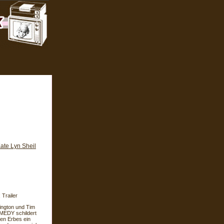
ate Lyn Sheil
Trailer
ington und Tim
OMEDY schildert
hen Erbes ein