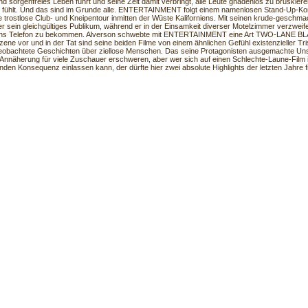
und sorgenfreies Leben führt und seine Zeit damit verbringt, alle Leute gnadenlos zu brüskiere
 fühlt. Und das sind im Grunde alle. ENTERTAINMENT folgt einem namenlosen Stand-Up-Ko
e trostlose Club- und Kneipentour inmitten der Wüste Kaliforniens. Mit seinen krude-gesch
 er sein gleichgültiges Publikum, während er in der Einsamkeit diverser Motelzimmer verzweife
ans Telefon zu bekommen. Alverson schwebte mit ENTERTAINMENT eine Art TWO-LANE B
ne vor und in der Tat sind seine beiden Filme von einem ähnlichen Gefühl existenzieller Trist
eobachtete Geschichten über ziellose Menschen. Das seine Protagonisten ausgemachte Un
e Annäherung für viele Zuschauer erschweren, aber wer sich auf einen Schlechte-Laune-Film in
den Konsequenz einlassen kann, der dürfte hier zwei absolute Highlights der letzten Jahre fi