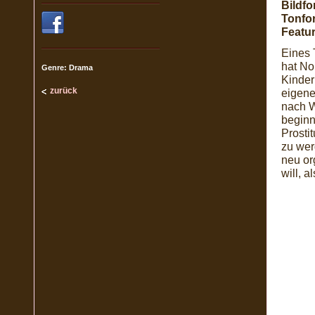
Bildfo
Tonfo
Featur
Eines 
hat No
Genre: Drama
Kinder
zurück
eigene
nach W
beginn
Prosti
zu wer
neu or
will, a