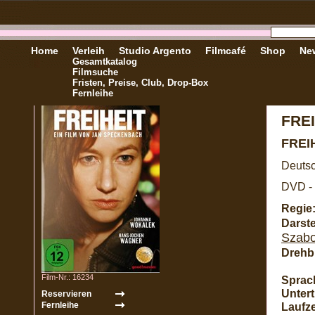
Home
Verleih
Studio Argento
Filmcafé
Shop
New
Gesamtkatalog
Filmsuche
Fristen, Preise, Club, Drop-Box
Fernleihe
FREI
FREI
Deutsc
DVD - 
Regie
Darste
Szab
Drehb
Film-Nr.: 16234
Sprac
Unterti
Laufze