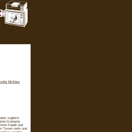
Jodie McNee
aber zugleich
Gloria Grahame
emme Fatale und
her Turner mehr und