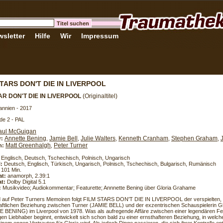
sletter
Hilfe
Wir
Impressum
TARS DON'T DIE IN LIVERPOOL
AR DON'T DIE IN LIVERPOOL
(Originaltitel)
annien - 2017
de 2 - PAL
aul McGuigan
Annette Bening
Jamie Bell
Julie Walters
Kenneth Cranham
Stephen Graham
r:
,
,
,
,
,
Matt Greenhalgh
Peter Turner
h:
,
Englisch, Deutsch, Tschechisch, Polnisch, Ungarisch
l:
Deutsch, Englisch, Türkisch, Ungarisch, Polnisch, Tschechisch, Bulgarisch, Rumänisch
101 Min.
at:
anamorph, 2.39:1
t:
Dolby Digital 5.1
:
Musikvideo; Audiokommentar; Featurette; Annnette Bening über Gloria Grahame
 auf Peter Turners Memoiren folgt FILM STARS DON'T DIE IN LIVERPOOL der verspielten, 
aftlichen Beziehung zwischen Turner (JAMIE BELL) und der exzentrischen Schauspielerin 
BENING) im Liverpool von 1978. Was als aufregende Affäre zwischen einer legendären F
gen Liebhaber beginnt, entwickelt sich schon bald zu einer ernsthafteren Beziehung, in welc