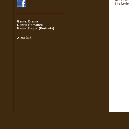
mehr zu e
ihre Leid
Genre: Drama
Genre: Romanze
Genre: Biopic (Portraits)
zurück