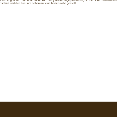
inem engen Vertrauten für Gloria wird. Als jedoch Dinge passieren, die sich ihrer Kontrolle e
enschaft und ihre Lust am Leben auf eine harte Probe gestellt.