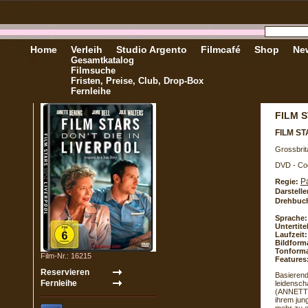
Home
Verleih
Studio Argento
Filmcafé
Shop
New
Gesamtkatalog
Filmsuche
Fristen, Preise, Club, Drop-Box
Fernleihe
FILM S
FILM ST
Grossbrit
DVD - Co
P
Regie:
Darstelle
Drehbuc
Sprache:
Untertite
Laufzeit:
Bildform
Tonforma
Film-Nr.: 16215
Features
Basierend
leidensch
(ANNETTE 
ihrem jun