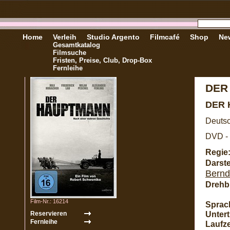
Home
Verleih
Studio Argento
Filmcafé
Shop
New
Gesamtkatalog
Filmsuche
Fristen, Preise, Club, Drop-Box
Fernleihe
DER
DER
Deutsc
DVD - 
Regie
Darste
Bernd
Drehb
Film-Nr.: 16214
Sprac
Unterti
Laufze