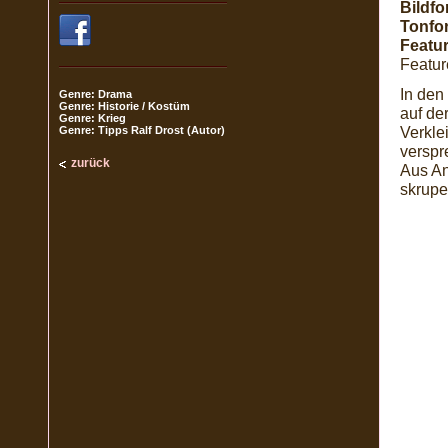
Bildfo
Tonfo
Featur
Feature
In den
Genre: Drama
Genre: Historie / Kostüm
auf de
Genre: Krieg
Verkle
Genre: Tipps Ralf Drost (Autor)
verspr
zurück
Aus An
skrupe