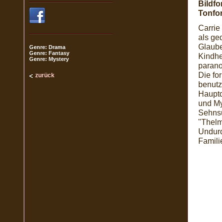
Bildfo
Tonfo
Carrie
als ge
Glaube
Genre: Drama
Genre: Fantasy
Kindhe
Genre: Mystery
parano
Die fo
zurück
benutz
Hauptd
und My
Sehnsu
"Thelm
Undurch
Famili