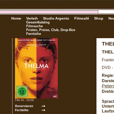
Home
Verleih
Studio Argento
Filmcafé
Shop
New
Gesamtkatalog
Filmsuche
Fristen, Preise, Club, Drop-Box
Fernleihe
THE
THE
Frankr
DVD - 
Regie
Darste
Peter
Drehb
Film-Nr.: 16196
Sprac
Unterti
Laufze