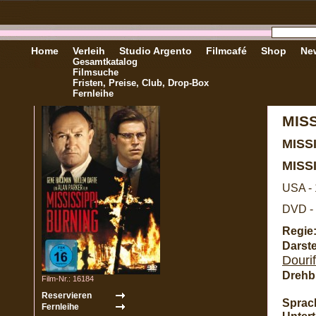
Home
Verleih
Studio Argento
Filmcafé
Shop
New
Gesamtkatalog
Filmsuche
Fristen, Preise, Club, Drop-Box
Fernleihe
MIS
MISS
MISS
USA -
DVD - 
Regie
Darste
Dourif
Drehb
Film-Nr.: 16184
Sprac