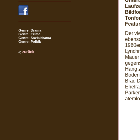
Unterti
Laufze
Bildfo
Tonfo
Featur
Genre: Drama
Der vi
Genre: Crime
Genre: Sozialdrama
ebenso
Genre: Politik
1960er
Lynchm
zurück
Mauer 
gegens
Hang z
Boden 
Brad D
Ehefra
Parker
atemlo