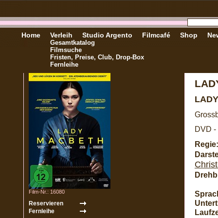
Home
Verleih
Studio Argento
Filmcafé
Shop
New
Gesamtkatalog
Filmsuche
Fristen, Preise, Club, Drop-Box
Fernleihe
LAD
LAD
Grossb
DVD - 
Regie
Darste
Chris
Drehb
Film-Nr.: 16080
Sprac
Unterti
Laufze