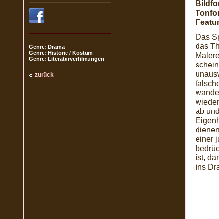
Bildfo
Tonfo
Featur
Das Sp
das Th
Genre: Drama
Genre: Historie / Kostüm
Malerei
Genre: Literaturverfilmungen
schein
unausw
zurück
falsch
wandel
wieder
ab und
Eigenh
dienen
einer 
bedrüc
ist, d
ins Dra