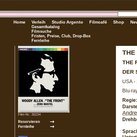
Home
Verleih
Studio Argento
Filmcafé
Shop
New
Gesamtkatalog
Filmsuche
Fristen, Preise, Club, Drop-Box
Fernleihe
THE
THE 
DER
USA -
Blu-ra
Regie
Darste
Andre
Film-Nr.: 30234
Drehb
Sprac