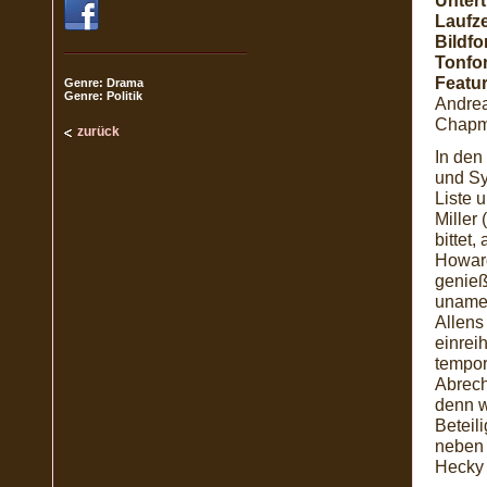
Unterti
Laufze
Bildfo
Tonfo
Featur
Genre: Drama
Genre: Politik
Andre
Chapma
zurück
In den
und Sy
Liste 
Miller
bittet
Howard
genieß
unamer
Allens
einrei
tempor
Abrech
denn w
Beteil
neben 
Hecky 