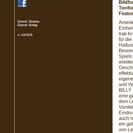
Bildfo
Tonfo
Featur
Genre: Drama
Amerik
Genre: Krieg
Einhei
Irak-K
zurück
für di
Halbze
Besond
Spiels
wieder
Gesche
effekti
eigene
und Ve
BILLY 
eine g
dem Le
Vorste
Eindru
auch m
ein ge
von Le