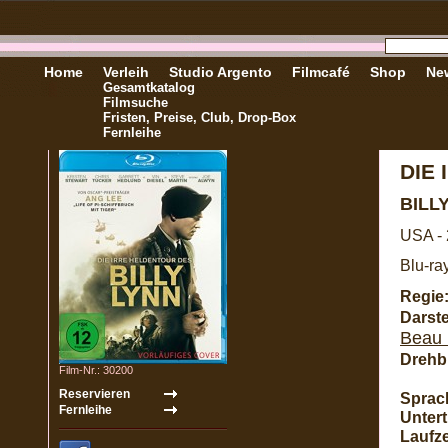
Home
Verleih
Studio Argento
Filmcafé
Shop
New
Gesamtkatalog
Filmsuche
Fristen, Preise, Club, Drop-Box
Fernleihe
DIE
BILL
USA -
Blu-ra
Regie
Darste
Beau
Drehb
Film-Nr.: 30200
Sprac
Unterti
Laufze