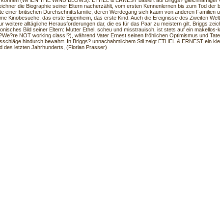
n können (WHEN THE WIND BLOWS). ETHEL & ERNEST basiert auf Briggs? gleichnamiger G
eichner die Biographie seiner Eltern nacherzählt, vom ersten Kennenlernen bis zum Tod der be
e einer britischen Durchschnittsfamilie, deren Werdegang sich kaum von anderen Familien u
e Kinobesuche, das erste Eigenheim, das erste Kind. Auch die Ereignisse des Zweiten Weltk
 weitere alltägliche Herausforderungen dar, die es für das Paar zu meistern gilt. Briggs zeich
ironisches Bild seiner Eltern: Mutter Ethel, scheu und misstrauisch, ist stets auf ein makellos
?We?re NOT working class!?), während Vater Ernest seinen fröhlichen Optimismus und Tate
sschläge hindurch bewahrt. In Briggs? unnachahmlichem Stil zeigt ETHEL & ERNEST ein kl
d des letzten Jahrhunderts, (Florian Prasser)