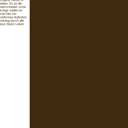
raphic Novel, in
iden. Es ist die
nterscheidet: erste
riegs stellen im
net hier ein
-konformes Auftreten
ndrang durch alle
eines Stück Leben