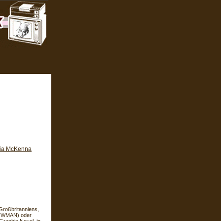
nia McKenna
Großbritanniens,
NOWMAN) oder