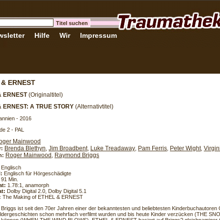
sletter
Hilfe
Wir
Impressum
 & ERNEST
& ERNEST
(Originaltitel)
& ERNEST: A TRUE STORY
(Alternativtitel)
annien - 2016
de 2 - PAL
oger Mainwood
Brenda Blethyn
Jim Broadbent
Luke Treadaway
Pam Ferris
Peter Wight
Virgi
r:
,
,
,
,
,
Roger Mainwood
Raymond Briggs
h:
,
Englisch
l:
Englisch für Hörgeschädigte
91 Min.
at:
1.78:1, anamorph
t:
Dolby Digital 2.0, Dolby Digital 5.1
:
The Making of ETHEL & ERNEST
riggs ist seit den 70er Jahren einer der bekanntesten und beliebtesten Kinderbuchautoren 
ldergeschichten schon mehrfach verfilmt wurden und bis heute Kinder verzücken (THE S