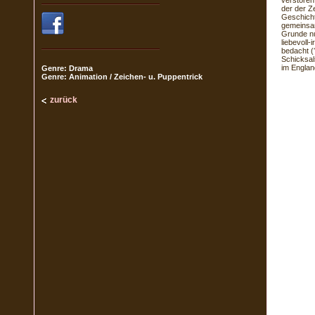
verstöre
der der Z
Geschicht
gemeinsam
Grunde nur
liebevoll-
bedacht (
Schicksal
im Englan
Genre: Drama
Genre: Animation / Zeichen- u. Puppentrick
zurück