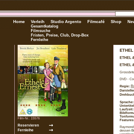
Home
Verleih
Studio Argento
Filmcafé
Shop
New
Gesamtkatalog
Filmsuche
Fristen, Preise, Club, Drop-Box
Fernleihe
ETHEL
ETHEL 
ETHEL 
Grossbrit
DVD - Co
R
Regie:
Darstelle
Drehbuc
Sprache:
Untertite
Laufzeit:
Bildform
Tonforma
Film-Nr.: 15576
Features
Raymond B
dessen Bi