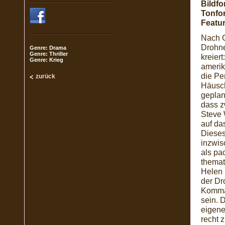
Bildfo
Tonfo
Featur
Nach G
Drohne
Genre: Drama
Genre: Thriller
kreier
Genre: Krieg
ameri
die Pe
zurück
Häusche
geplan
dass z
Steve 
auf da
Dieses
inzwi
als pa
themat
Helen 
der Dr
Komman
sein. 
eigene
recht 