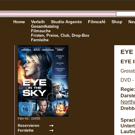
Home
Verleih
Studio Argento
Filmcafé
Shop
New
Gesamtkatalog
Filmsuche
Fristen, Preise, Club, Drop-Box
Fernleihe
EYE 
EYE 
Grossb
DVD - 
Regie
Darste
Nort
Drehb
Film-Nr.: 15458
Sprac
Unterti
Laufze