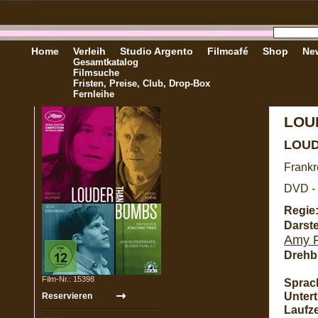
Home
Verleih
Studio Argento
Filmcafé
Shop
New
Gesamtkatalog
Filmsuche
Fristen, Preise, Club, Drop-Box
Fernleihe
LOU
LOU
Frankr
DVD - 
Regie
Darste
Amy 
Drehb
Film-Nr.: 15398
Sprac
Unterti
Laufze