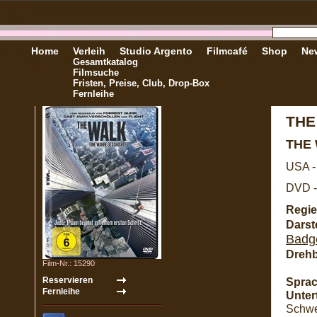
Home
Verleih
Studio Argento
Filmcafé
Shop
New
Gesamtkatalog
Filmsuche
Fristen, Preise, Club, Drop-Box
Fernleihe
THE
THE
USA -
DVD -
Regie
Darste
Badg
Dreh
Film-Nr.: 15290
Sprac
Untert
Schwe