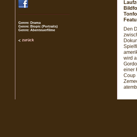
Laufze
Bildf
Tonfo
Featu
Genre: Drama
Genre: Biopic (Portraits)
Den Dr
Genre: Abenteuerfilme
zwisch
Dokum
zurück
Spiel
amerik
wird 
Gordon
einer 
Coup 
Zemec
atemb