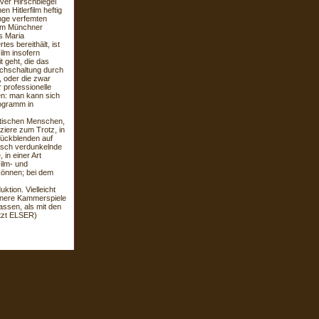
iver Hirschbiegel
 Hitlerfilm heftig
nge verfemten
 im Münchner
s Maria
 bereithält, ist
ilm insofern
 geht, die das
ichschaltung durch
, oder die zwar
 professionelle
en: man kann sich
rogramm in
itischen Menschen,
ziere zum Trotz, in
Rückblenden auf
asch verdunkelnde
 in einer Art
Film- und
können; bei dem
ktion. Vielleicht
ngenere Kammerspiele
assen, als mit den
tzt ELSER)