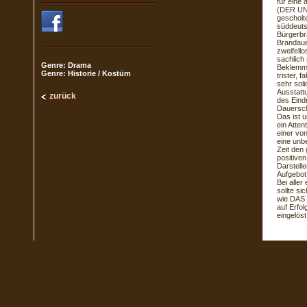
für eine 
(DER UNT
gescholt
süddeuts
Bürgerbr
Brandaue
zweifello
sachlich
Genre: Drama
Beklemme
Genre: Historie / Kostüm
trister,
sehr sol
Ausstatt
zurück
des Eind
Dauersch
Das ist 
ein Atte
einer vo
eine unb
Zeit den 
positiven
Darstell
Aufgebot
Bei aller
sollte si
wie DAS 
auf Erfo
eingelös