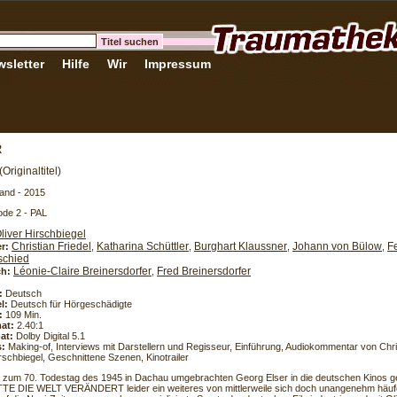
sletter
Hilfe
Wir
Impressum
R
(Originaltitel)
and - 2015
de 2 - PAL
liver Hirschbiegel
Christian Friedel
Katharina Schüttler
Burghart Klaussner
Johann von Bülow
Fe
er:
,
,
,
,
schied
Léonie-Claire Breinersdorfer
Fred Breinersdorfer
h:
,
:
Deutsch
l:
Deutsch für Hörgeschädigte
:
109 Min.
at:
2.40:1
at:
Dolby Digital 5.1
s:
Making-of, Interviews mit Darstellern und Regisseur, Einführung, Audiokommentar von Chri
rschbiegel, Geschnittene Szenen, Kinotrailer
h zum 70. Todestag des 1945 in Dachau umgebrachten Georg Elser in die deutschen Kinos g
TE DIE WELT VERÄNDERT leider ein weiteres von mittlerweile sich doch unangenehm häuf