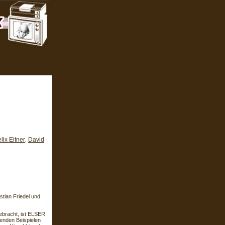
lix Eitner
David
,
stian Friedel und
ebracht, ist ELSER
enden Beispielen