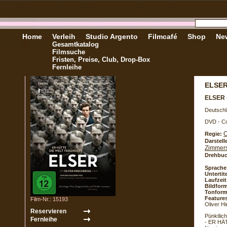
Home
Verleih
Studio Argento
Filmcafé
Shop
New
Gesamtkatalog
Filmsuche
Fristen, Preise, Club, Drop-Box
Fernleihe
ELSE
ELSER
Deutschl
DVD - Co
O
Regie:
Darstell
Zimmer
Drehbuc
Sprache
Untertite
Laufzeit
Bildform
Tonform
Feature
Film-Nr.: 15193
Oliver Hi
Pünktlic
- ER HÄT