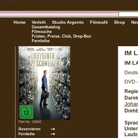
Home
Verleih
Studio Argento
Filmcafé
Shop
New
Gesamtkatalog
Filmsuche
Fristen, Preise, Club, Drop-Box
Fernleihe
IM 
IM 
Deuts
DVD -
Regie
Darste
Joha
Dreh
Film-Nr.: 15042
Sprac
Untert
Laufze