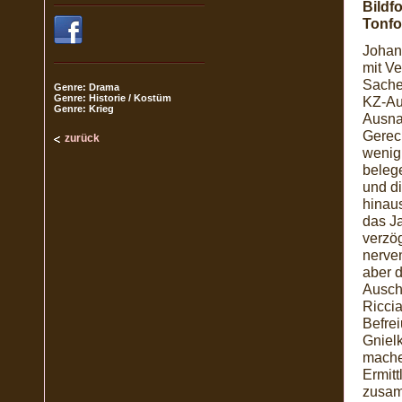
Bildf
Tonfo
Johan
mit Ve
Sache
Genre: Drama
Genre: Historie / Kostüm
KZ-Au
Genre: Krieg
Ausna
Gerec
zurück
wenig
beleg
und di
hinaus
das Ja
verzög
nerven
aber 
Auschw
Ricci
Befre
Gniel
machen
Ermit
zusam