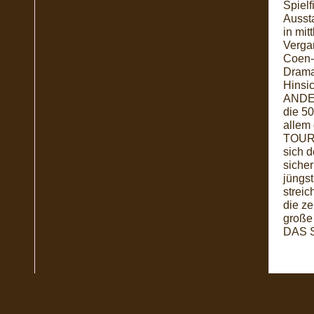
Spielf
Aussta
in mit
Verga
Coen-
Dramat
Hinsic
ANDER
die 50
allem
TOURI
sich 
siche
jüngst
streic
die ze
große
DAS S