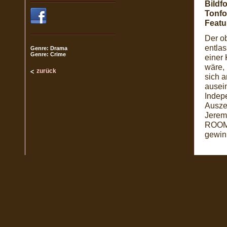
Bildf
Tonfo
Featu
Der o
entlas
Genre: Drama
Genre: Crime
einer
wäre, 
zurück
sich a
ausein
Indepe
Ausze
Jerem
ROOM,
gewin