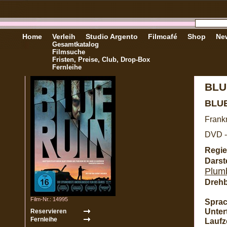
Home
Verleih
Studio Argento
Filmcafé
Shop
New
Gesamtkatalog
Filmsuche
Fristen, Preise, Club, Drop-Box
Fernleihe
BLU
BLU
Frank
DVD -
Regie
Darste
Plum
Dreh
Film-Nr.: 14995
Sprac
Untert
Laufze