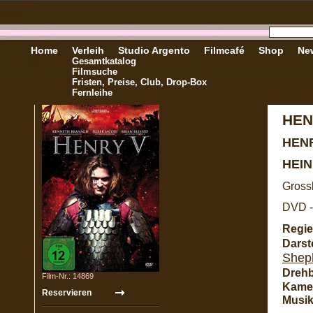
Home
Verleih
Studio Argento
Filmcafé
Shop
New
Gesamtkatalog
Filmsuche
Fristen, Preise, Club, Drop-Box
Fernleihe
HEN
HEN
HEIN
Gross
DVD -
Regie
Darste
Shep
Dreh
Film-Nr.: 14869
Kame
Musik