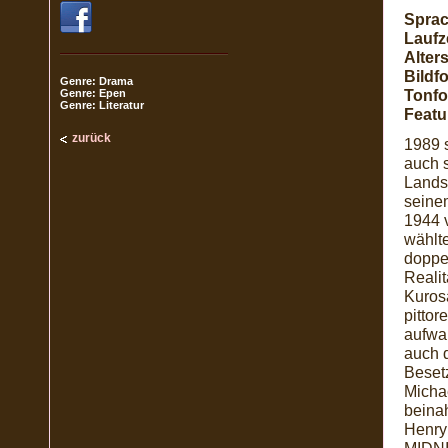
Sprac
Laufze
Alter
Bildf
Genre: Drama
Tonfo
Genre: Epen
Genre: Literatur
Featu
zurück
1989 
auch 
Landsm
seine
1944 v
wählt
doppel
Reali
Kuros
pittor
aufwa
auch 
Besetz
Michae
beinah
Henry