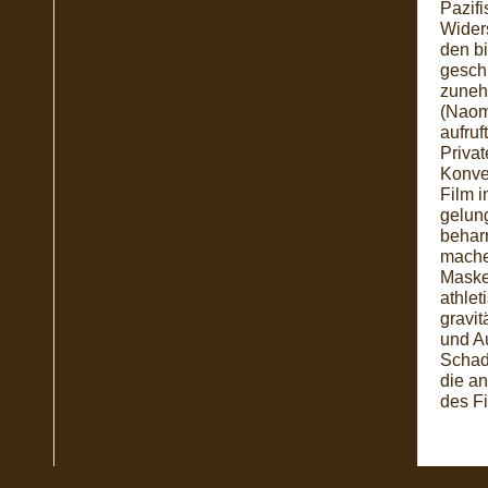
Pazifi
Wider
den b
geschi
zunehm
(Naom
aufruf
Priva
Konven
Film i
gelun
behar
machen
Masken
athlet
gravit
und A
Schad
die a
des F