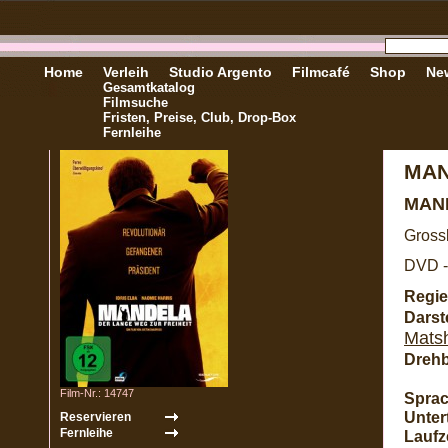
Home
Verleih
Studio Argento
Filmcafé
Shop
New
Gesamtkatalog
Filmsuche
Fristen, Preise, Club, Drop-Box
Fernleihe
MAN
MAN
Gross
DVD -
Regie
Darste
Matsh
Dreh
Film-Nr.: 14747
Sprac
Untert
Laufze