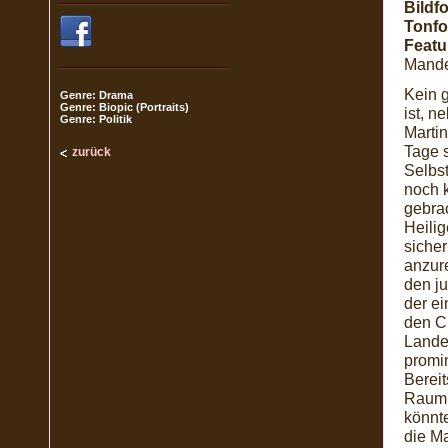
Bildf
Tonfo
Featu
Mandel
Kein g
Genre: Drama
Genre: Biopic (Portraits)
ist, n
Genre: Politik
Marti
Tage s
zurück
Selbs
noch 
gebra
Heili
sicher
anzure
den ju
der e
den Cl
Lande
promin
Berei
Raum 
könnt
die M