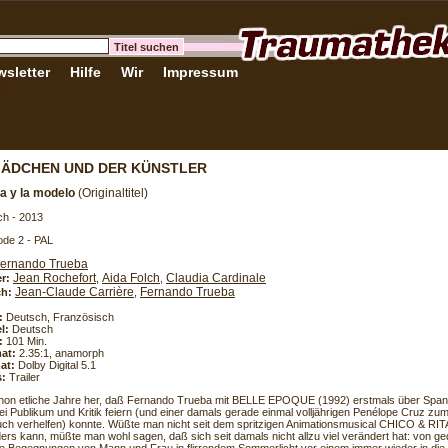
sletter
Hilfe
Wir
Impressum
MÄDCHEN UND DER KÜNSTLER
sta y la modelo
(Originaltitel)
ch - 2013
de 2 - PAL
ernando Trueba
Jean Rochefort
Aida Folch
Claudia Cardinale
er:
,
,
Jean-Claude Carrière
Fernando Trueba
h:
,
:
Deutsch, Französisch
l:
Deutsch
:
101 Min.
at:
2.35:1, anamorph
at:
Dolby Digital 5.1
s:
Trailer
chon etliche Jahre her, daß Fernando Trueba mit BELLE EPOQUE (1992) erstmals über Span
ei Publikum und Kritik feiern (und einer damals gerade einmal volljährigen Penélope Cruz zum
ch verhelfen) konnte. Wüßte man nicht seit dem spritzigen Animationsmusical CHICO & RIT
ers kann, müßte man wohl sagen, daß sich seit damals nicht allzu viel verändert hat: von ge