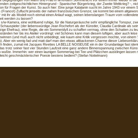
e Begegnungen von Mann und Frau in flirrendem Sommerlicht vor einem immer wieder in die
enden zeitgeschichtlichen Hintergrund - Spanischer Bürgerkrieg, der Zweite Weltkrieg? -, nich
ion für Fragen der Kunst. So auch hier: Eine junge Katalanin sucht im Jahre 1943 vor einem 
(Franco!) Zuflucht jenseits der nahen französischen Grenze; sie kommt bei einem altgewor
r mit ihr als Modell noch einmal einen Anlauf wagt, seinen lebenslangen Traum vom vollendet
keit werden zu lassen?
e s/w-Kamera, eine wohltuend ruhige, für die Naturgeräusche sehr empfängliche Tonspur, zwe
 Schauspieler (der liebenswürdige Jean Rochefort als der Künstler, Claudia Cardinale als sein
ige Ehefrau), eine Regie, die ein Sommeridyll zu schaffen vermag, ohne den Schatten zu le
ständen her bis ins Atelier vordringt: viel Schönes kann man diesem luftigen, aber auch leis
ewinnen (und muß auch nicht unbedingt, wie kaum eine Kritik vergessen mochte, von einem 'A
). Aber ein wenig fad und matt darf man den etwas altbackenen Charme dieser Liebeserklär
h finden, zumal mit Jacques Rivettes LA BELLE NOISEUSE ein in der Grundanlage fast iden
, das trotz seiner fast vier Stunden Laufzeit eine ganz andere Binnenspannung zwischen Küns
 wußte. Immerhin: wer einen launigen Sommertag bei Tee und Plätzchen ausklingen lassen m
leicht geschmäcklerischer Poesie bestens bedient? (Stefan Nottelmann)