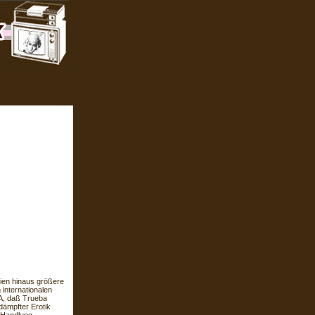
ien hinaus größere
 internationalen
A, daß Trueba
dämpfter Erotik