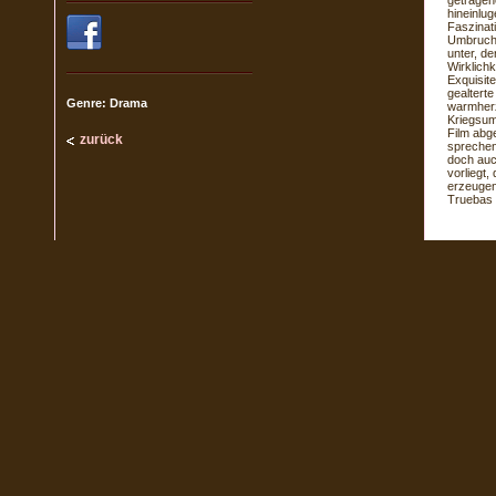
getragen
hineinlug
Faszinat
Umbruch 
unter, de
Wirklich
Exquisit
gealterte
Genre: Drama
warmherz
Kriegsum
Film abg
zurück
sprechen
doch auc
vorliegt
erzeugen
Truebas 