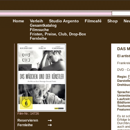
Home
Verleih
Studio Argento
Filmcafé
Shop
New
Gesamtkatalog
Filmsuche
Fristen, Preise, Club, Drop-Box
Fernleihe
DAS 
El arti
Frankrei
DVD - Co
F
Regie:
Darstell
Drehbuc
Sprache
Untertite
Laufzeit
Bildform
Tonform
Feature
Film-Nr.: 14726
Es ist s
Erfolge b
Durchbru
auch and