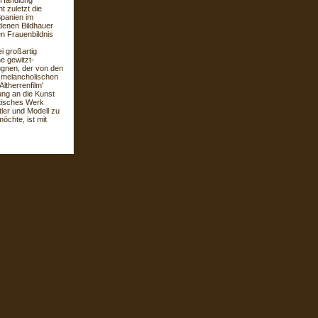
 Handlung
t zuletzt die
Spanien im
denen Bildhauer
en Frauenbildnis
i großartig
e gewitzt-
ugnen, der von den
e melancholischen
ltherrenfilm'
ung an die Kunst
tisches Werk
tler und Modell zu
öchte, ist mit