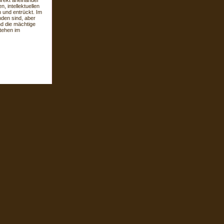
direkt aneinander
, intellektuellen
 und entrückt. Im
nden sind, aber
d die mächtige
tehen im