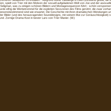
remeren Situationen zu entfalten... Aufgrund seiner Lauflänge in zwei Einzelfilme geteilt, die 
en, spielt von Trier mit den Motiven der sexuell aufgeladenen Welt von Joe und der asexuellen
 Seligman, was zu einigen schönen Bildern und Montagesequenzen führt - schön versponnen
wurde eifrig die Werbetrommel für die expliziten Sexszenen des Films gerührt, die zwar vorha
 wesensbestimmend sind wie erwartet. Die Geschichte mit ihren dramatischen Wendungen un
 der Bilder (und des herausragenden Sounddesigns, mit seinem Mut zur Geräuschlosigkeit) s
und. Zornige Drama-Kost in bester Lars-von-Trier-Manier. (W.)