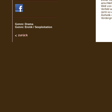
immer ext
anschließ
Welt von
Vorfeld 
nicht so
Ästhetik
Vordergr
Genre: Drama
Genre: Erotik / Sexploitation
zurück