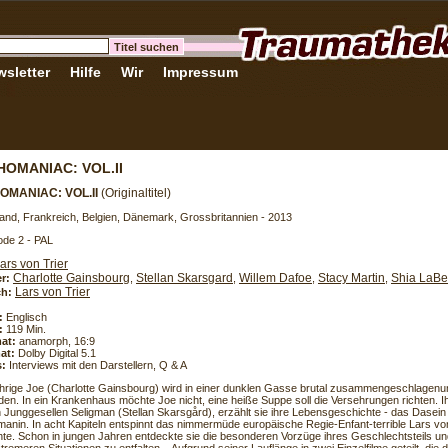
sletter
Hilfe
Wir
Impressum
OMANIAC: VOL.II
MANIAC: VOL.II
(Originaltitel)
and, Frankreich, Belgien, Dänemark, Grossbritannien - 2013
de 2 - PAL
ars von Trier
Charlotte Gainsbourg
Stellan Skarsgard
Willem Dafoe
Stacy Martin
Shia LaBe
er:
,
,
,
,
Lars von Trier
h:
:
Englisch
:
119 Min.
at:
anamorph, 16:9
at:
Dolby Digital 5.1
s:
Interviews mit den Darstellern, Q & A
ährige Joe (Charlotte Gainsbourg) wird in einer dunklen Gasse brutal zusammengeschlagen
den. In ein Krankenhaus möchte Joe nicht, eine heiße Suppe soll die Versehrungen richten. 
n Junggesellen Seligman (Stellan Skarsgård), erzählt sie ihre Lebensgeschichte - das Dasein
nin. In acht Kapiteln entspinnt das nimmermüde europäische Regie-Enfant-terrible Lars vo
te. Schon in jungen Jahren entdeckte sie die besonderen Vorzüge ihres Geschlechtsteils und