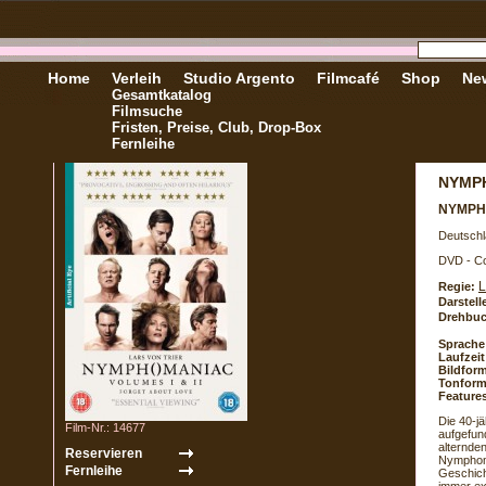
Home
Verleih
Studio Argento
Filmcafé
Shop
New
Gesamtkatalog
Filmsuche
Fristen, Preise, Club, Drop-Box
Fernleihe
NYMPH
NYMPHO
Deutschl
DVD - Co
L
Regie:
Darstell
Drehbuc
Sprache
Laufzeit
Bildform
Tonform
Feature
Die 40-j
Film-Nr.: 14677
aufgefun
alternde
Nymphoma
Geschich