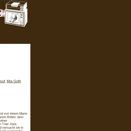
ouf
Mia Goth
,
und von einem Mann
Ihrem Retter, dem
 einer
n Trier Joes
 versucht sie in