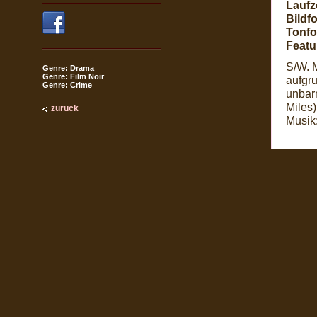
Laufze
Bildf
Tonfo
Featu
S/W. 
Genre: Drama
Genre: Film Noir
aufgru
Genre: Crime
unbarm
Miles)
zurück
Musik