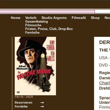
Home
Verleih
Studio Argento
Filmcafé
Shop
New
Gesamtkatalog
Filmsuche
Fristen, Preise, Club, Drop-Box
Fernleihe
DER
THE
USA -
DVD -
Regie
Darste
Char
Dreh
Film-Nr.: 14529
Sprac
Untert
Finni