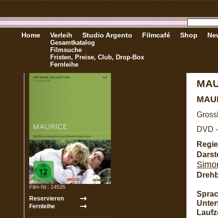
Home
Verleih
Studio Argento
Filmcafé
Shop
New
Gesamtkatalog
Filmsuche
Fristen, Preise, Club, Drop-Box
Fernleihe
MAU
MAU
Gross
DVD -
Regie
Darste
Simo
Dreh
Film-Nr.: 14526
Sprac
Untert
Laufze