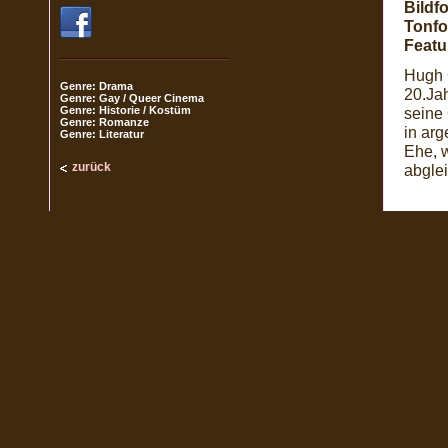
Bildf
Tonfo
Featu
Hugh 
Genre: Drama
20.Jah
Genre: Gay / Queer Cinema
Genre: Historie / Kostüm
seine 
Genre: Romanze
in arg
Genre: Literatur
Ehe, w
zurück
abglei