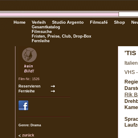
Home
Verleih
Studio Argento
Filmcafé
Shop
New
Gesamtkatalog
Filmsuche
Fristen, Preise, Club, Drop-Box
Fernleihe
'TI
Italie
VHS -
Film-Nr.: 1526
Regie
Darste
Rik B
Dreh
Kame
Sprac
Laufze
Genre: Drama
zurück