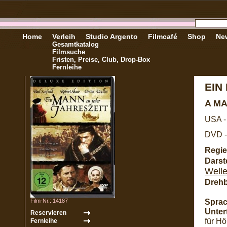
Home
Verleih
Studio Argento
Filmcafé
Shop
New
Gesamtkatalog
Filmsuche
Fristen, Preise, Club, Drop-Box
Fernleihe
EIN
A M
USA -
DVD -
Regie
Darste
Well
Dreh
Sprac
Film-Nr.: 14187
Untert
für Hö