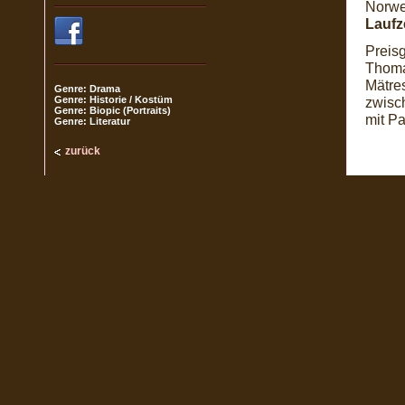
Norwe
Laufze
Preisg
Thoma
Mätres
Genre: Drama
Genre: Historie / Kostüm
zwisch
Genre: Biopic (Portraits)
mit P
Genre: Literatur
zurück