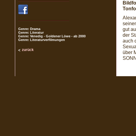
Bildf
Tonfo
Alexan
seinen
gut a
Genre: Drama
Genre: Literatur
der S
Genre: Venedig - Goldener Löwe - ab 2000
Genre: Literaturverfilmungen
auch d
Sexual
zurück
über 
SONNE