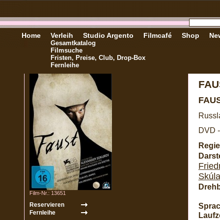
Home
Verleih
Studio Argento
Filmcafé
Shop
New
Gesamtkatalog
Filmsuche
Fristen, Preise, Club, Drop-Box
Fernleihe
FAU
FAU
Russl
DVD -
Regie
Darste
Fried
Skúl
Dreh
Film-Nr.: 13651
Sprac
Laufze