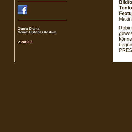
Bildf
Tonfo
Featu
Making
Robin
Genre: Drama
Genre: Historie / Kostüm
gewese
könne
zurück
Legen
PRES