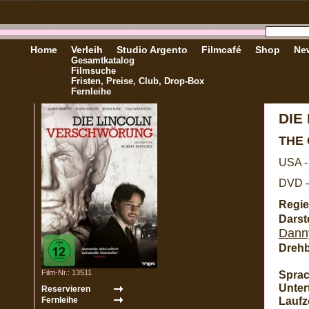
Home
Verleih
Studio Argento
Filmcafé
Shop
New
Gesamtkatalog
Filmsuche
Fristen, Preise, Club, Drop-Box
Fernleihe
DIE
THE
USA -
DVD -
Regie
Darste
Dann
Dreh
Film-Nr.: 13511
Sprac
Untert
Laufze