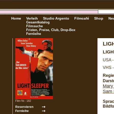
Home
Verleih
Studio Argento
Filmcafé
Shop
New
Gesamtkatalog
Filmsuche
Fristen, Preise, Club, Drop-Box
Fernleihe
LIG
LIG
USA -
VHS -
Regie
Darste
Mary 
Sam 
Sprac
Film-Nr.: 182
Bildf