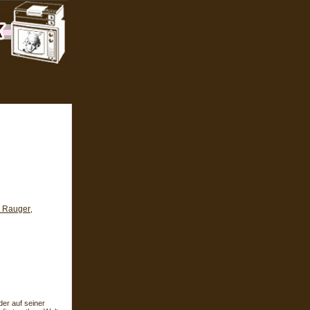
s Rauger
,
der auf seiner