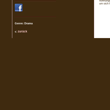
hoffnungs
um sich 
Genre: Drama
zurück