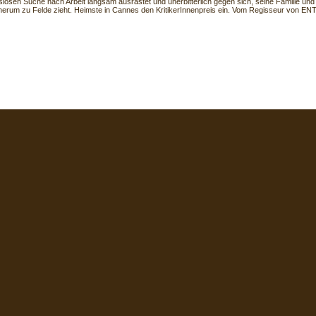
losen Suche nach Arbeit langsam ausrastet und unerbitterlich gegen sich, seine Familie und 
herum zu Felde zieht. Heimste in Cannes den KritikerInnenpreis ein. Vom Regisseur von 