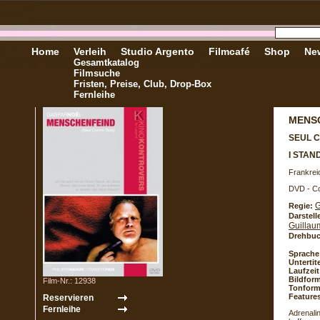
Home
Verleih
Studio Argento
Filmcafé
Shop
New
Gesamtkatalog
Filmsuche
Fristen, Preise, Club, Drop-Box
Fernleihe
MENS
SEUL 
I STAN
Frankrei
DVD - Co
G
Regie:
Darstell
Guillau
Drehbuc
Sprache
Untertite
Laufzeit
Bildform
Film-Nr.: 12938
Tonform
Feature
Adrenali