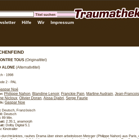
sletter
Hilfe
Wir
Impressum
CHENFEIND
CONTRE TOUS
(Originaltitel)
D ALONE
(Alternativtitel)
ch - 1998
de 2 - PAL
aspar Noé
Philippe Nahon
Blandine Lenoir
Franckie Pain
Martine Audrain
Jean-Francoi
er:
,
,
,
,
me Nicloux
Olivier Doran
Aissa Djabri
Serge Faurie
,
,
,
Gaspar Noe
h:
:
Deutsch, Französisch
l:
Deutsch
:
89 Min.
at:
2.35:1, anamorph
at:
Dolby Digital 5.1
s:
Kinotrailer
n-durchtränktes, rauhes Drama über einen arbeitslosen Metzger (Philippe Nahon) aus Paris, 