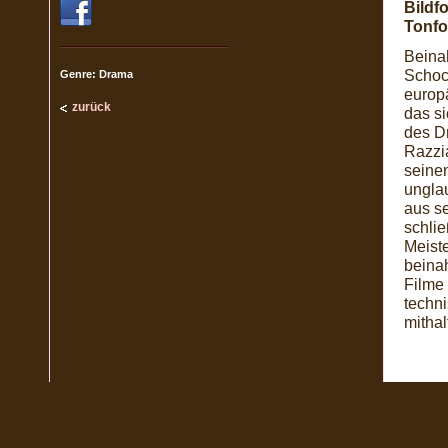
Bildf
Tonfo
Beinah
Schoc
Genre: Drama
europ
zurück
das si
des Dr
Razzi
seine
ungla
aus s
schli
Meiste
beina
Filme 
techn
mithal