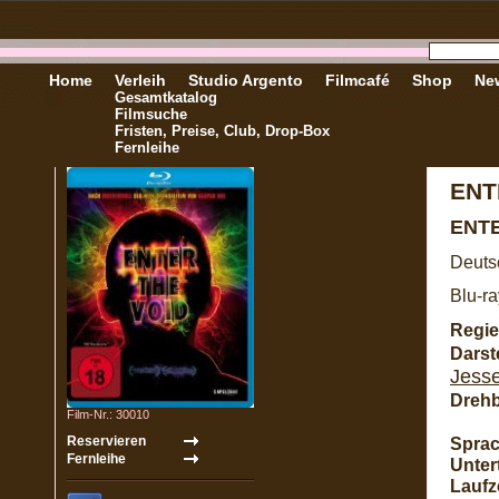
Home
Verleih
Studio Argento
Filmcafé
Shop
New
Gesamtkatalog
Filmsuche
Fristen, Preise, Club, Drop-Box
Fernleihe
ENT
ENT
Deutsc
Blu-ra
Regie
Darste
Jess
Dreh
Film-Nr.: 30010
Sprac
Untert
Laufze