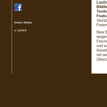
Laufze
Bildf
Tonfo
Featu
Story
Genre: Drama
Freem
zurück
New E
wegen
Freund
und wä
Novel
mit se
Überr