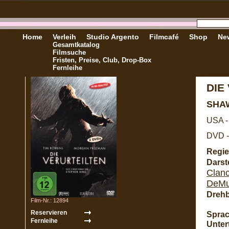
Home
Verleih
Studio Argento
Filmcafé
Shop
New
Gesamtkatalog
Filmsuche
Fristen, Preise, Club, Drop-Box
Fernleihe
DIE
SHA
USA -
DVD -
Regie
Darste
Clan
DeM
Dreh
Film-Nr.: 12894
Sprac
Untert