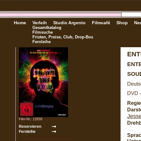
Home
Verleih
Studio Argento
Filmcafé
Shop
New
Gesamtkatalog
Filmsuche
Fristen, Preise, Club, Drop-Box
Fernleihe
ENT
ENT
SOUD
Deutsc
DVD -
Regie
Darste
Jess
Film-Nr.: 12839
Dreh
Sprac