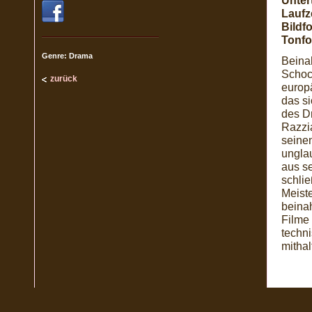
Untert
Laufze
Bildf
Tonfo
Genre: Drama
Beinah
Schoc
zurück
europ
das si
des Dr
Razzi
seine
ungla
aus s
schli
Meiste
beina
Filme 
techn
mithal