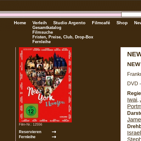
Home
Verleih
Studio Argento
Filmcafé
Shop
New
Gesamtkatalog
Filmsuche
Fristen, Preise, Club, Drop-Box
Fernleihe
NEW
NEW 
Frank
DVD -
Regie
Iwai
,
Port
Darste
Jame
Film-Nr.: 12556
Dreh
Israe
Step