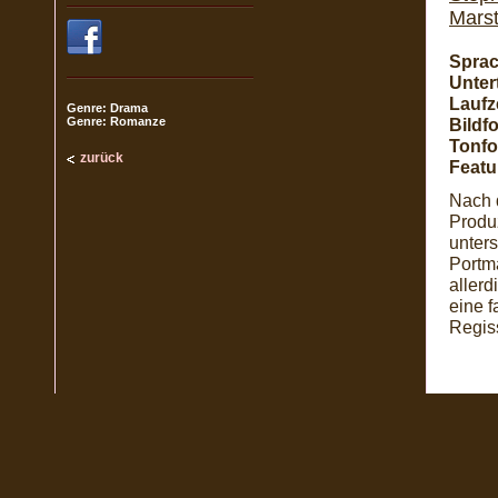
Mars
Sprac
Untert
Laufze
Genre: Drama
Genre: Romanze
Bildf
Tonfo
zurück
Featu
Nach 
Produz
unters
Portm
allerd
eine f
Regis