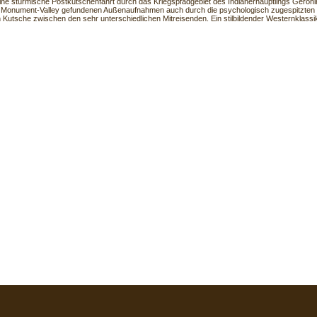
ine stürmische Postkutschenfahrt durch das Kriegspfadgebiet des Indianerhäuptlings Geroni
 Monument-Valley gefundenen Außenaufnahmen auch durch die psychologisch zugespitzten
 Kutsche zwischen den sehr unterschiedlichen Mitreisenden. Ein stilbildender Westernklassi