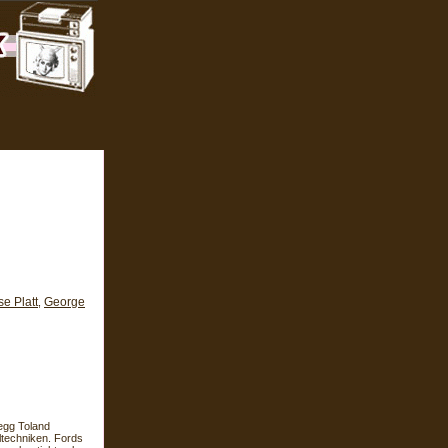
se Platt
George
,
egg Toland
ltechniken. Fords