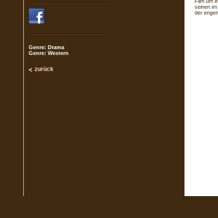
Film um e
seinen im
der engen
Genre: Drama
Genre: Western
zurück