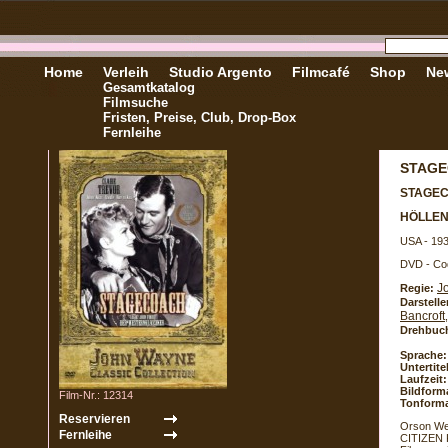
Home
Verleih
Studio Argento
Filmcafé
Shop
New
Gesamtkatalog
Filmsuche
Fristen, Preise, Club, Drop-Box
Fernleihe
STAG
STAGE
HÖLLEN
USA - 19
DVD - Co
J
Regie:
Darstelle
Bancroft
Drehbuc
Sprache:
Untertite
Laufzeit:
Bildform
Film-Nr.: 12314
Tonforma
Orson Wel
CITIZEN K