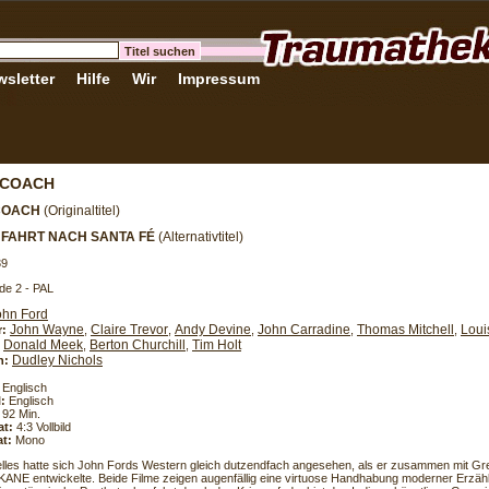
sletter
Hilfe
Wir
Impressum
ECOACH
COACH
(Originaltitel)
FAHRT NACH SANTA FÉ
(Alternativtitel)
39
de 2 - PAL
ohn Ford
John Wayne
Claire Trevor
Andy Devine
John Carradine
Thomas Mitchell
Loui
r:
,
,
,
,
,
Donald Meek
Berton Churchill
Tim Holt
,
,
,
Dudley Nichols
h:
Englisch
l:
Englisch
92 Min.
at:
4:3 Vollbild
t:
Mono
les hatte sich John Fords Western gleich dutzendfach angesehen, als er zusammen mit Gr
ANE entwickelte. Beide Filme zeigen augenfällig eine virtuose Handhabung moderner Erzäh