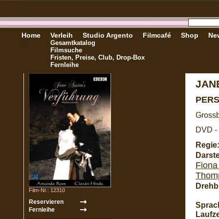
Home
Verleih
Studio Argento
Filmcafé
Shop
New
Gesamtkatalog
Filmsuche
Fristen, Preise, Club, Drop-Box
Fernleihe
JAN
PER
Grossb
DVD - 
Regie
Darste
Fiona
Thom
Drehb
Film-Nr.: 12310
Sprac
Laufze