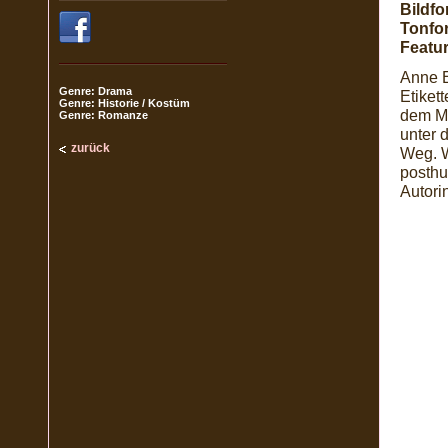
Bildfo
Tonfo
Featur
Anne El
Genre: Drama
Etikett
Genre: Historie / Kostüm
dem Me
Genre: Romanze
unter 
zurück
Weg. W
posth
Autori