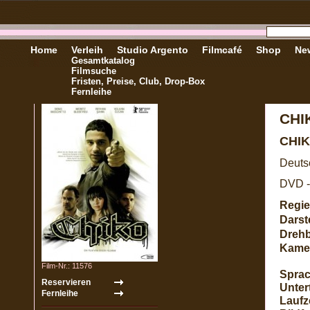
Home
Verleih
Studio Argento
Filmcafé
Shop
New
Gesamtkatalog
Filmsuche
Fristen, Preise, Club, Drop-Box
Fernleihe
CHI
CHI
Deuts
DVD -
Regie
Darste
Dreh
Kame
Film-Nr.: 11576
Sprac
Untert
Laufze