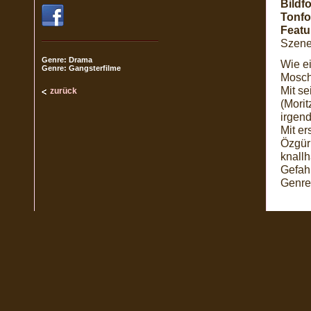
Bildf
Tonfo
Featu
Szene
Genre: Drama
Wie ei
Genre: Gangsterfilme
Mosch
Mit s
zurück
(Morit
irgen
Mit er
Özgür
knallh
Gefahr
Genre