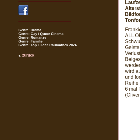
Laufze
Alters
Bildfo
Tonfo
Franki
Genre: Drama
Genre: Gay / Queer Cinema
ALL OF
Genre: Romanze
Schwul
Genre: Familie
Genre: Top 10 der Traumathek 2024
Geiste
Verlus
zurück
Beiges
werden
wird a
und fo
Reihe 
6 mal 
(Olive