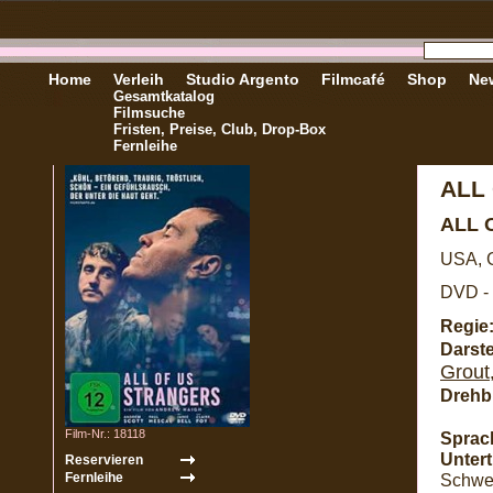
Home
Verleih
Studio Argento
Filmcafé
Shop
New
Gesamtkatalog
Filmsuche
Fristen, Preise, Club, Drop-Box
Fernleihe
ALL
ALL 
USA, G
DVD - 
Regie
Darste
Grout
Drehb
Film-Nr.: 18118
Sprac
Unterti
Schwe