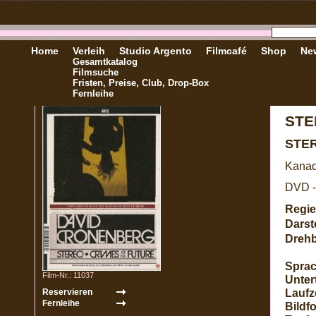
Home
Verleih
Studio Argento
Filmcafé
Shop
New
Gesamtkatalog
Filmsuche
Fristen, Preise, Club, Drop-Box
Fernleihe
STE
STE
Kanad
DVD -
Regie
Darste
Dreh
Sprac
Film-Nr.: 11037
Untert
Laufze
Bildf