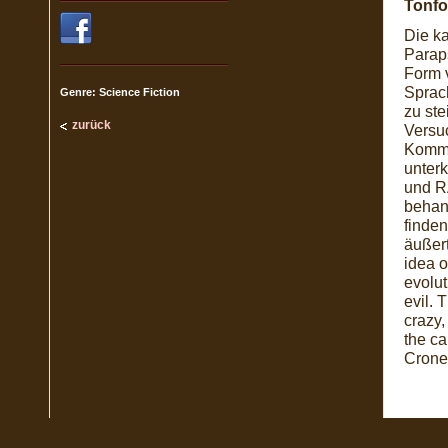
Tonfo
Die ka
Parap
Form 
Sprac
Genre: Science Fiction
zu ste
zurück
Versu
Komme
unter
und RA
behand
finden
äußert
idea o
evolut
evil. 
crazy,
the ca
Crone