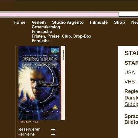
Home
Verleih
Studio Argento
Filmcafé
Shop
New
Gesamtkatalog
Filmsuche
Fristen, Preise, Club, Drop-Box
Fernleihe
STA
STAR
USA -
VHS -
Regie
Darste
Siddi
Sprac
Bildf
Film-Nr.: 730