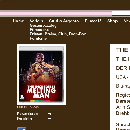
Home
Verleih
Studio Argento
Filmcafé
Shop
New
Gesamtkatalog
Filmsuche
Fristen, Preise, Club, Drop-Box
Fernleihe
THE
THE 
DER 
USA -
Blu-ra
Regie
Darste
Ann 
Film-Nr.: 30836
Drehb
Sprac