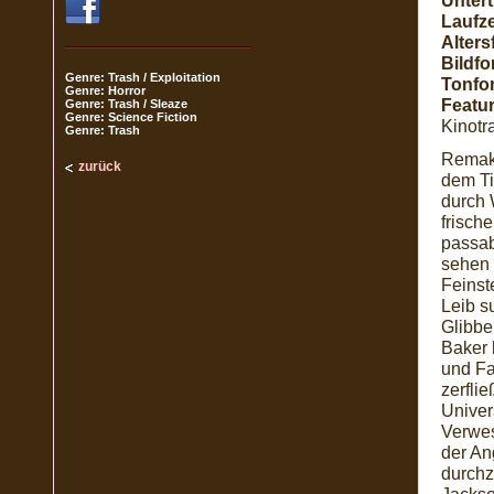
Unterti
Laufze
Alters
Bildfo
Genre: Trash / Exploitation
Tonfo
Genre: Horror
Featur
Genre: Trash / Sleaze
Genre: Science Fiction
Kinotra
Genre: Trash
Remak
zurück
dem Ti
durch 
frisch
passab
sehen 
Feinst
Leib s
Glibbe
Baker 
und Fa
zerfli
Univer
Verwes
der An
durchz