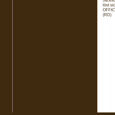
Jackso
löst s
OFFICE
(RD)