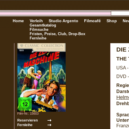
Home
Verleih
Studio Argento
Filmcafé
Shop
New
Gesamtkatalog
Filmsuche
Fristen, Preise, Club, Drop-Box
Fernleihe
DIE
THE
USA -
DVD -
Regie
Darste
Helm
Dreh
Film-Nr.: 15603
Sprac
Untert
Franzö