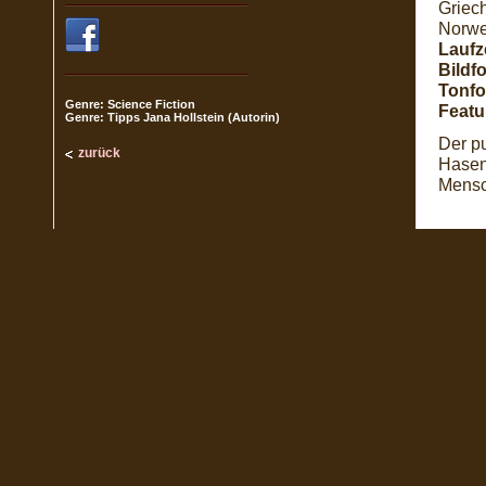
Griech
Norwe
Laufze
Bildf
Tonfo
Genre: Science Fiction
Featu
Genre: Tipps Jana Hollstein (Autorin)
Der pu
zurück
Hasen
Mensc