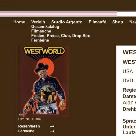
Home
Verleih
Studio Argento
Filmcafé
Shop
New
Gesamtkatalog
Filmsuche
Fristen, Preise, Club, Drop-Box
Fernleihe
WE
WES
USA -
DVD -
Regie
Darste
Alan
Dreh
Film-Nr.: 15304
Sprac
Untert
Laufze