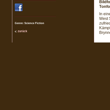
Bildf
Tonfo
In ein
West 
zufrie
Genre: Science Fiction
Kämpf
zurück
Brynn