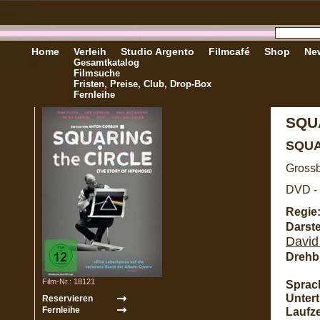
Home
Verleih
Studio Argento
Filmcafé
Shop
New
Gesamtkatalog
Filmsuche
Fristen, Preise, Club, Drop-Box
Fernleihe
SQU
SQUA
Grossb
DVD - 
Regie
Darste
David
Drehb
Film-Nr.: 18121
Sprac
Unterti
Laufze