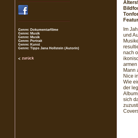
Alters
Bildfo
Tonfo
Featur
Im Jah
Genre: Dokumentarfilme
Genre: Musik
und Au
Genre: Musik
Musike
Genre: Portrait
Genre: Kunst
result
Genre: Tipps Jana Hollstein (Autorin)
nach o
ikonis
zurück
armen 
Mann a
Nice i
Wie ei
der le
Albums
sich d
zuzust
Covers