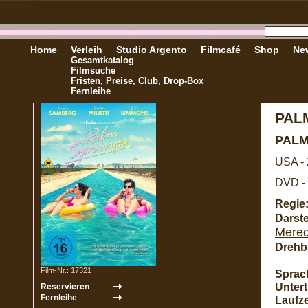
Home
Verleih
Studio Argento
Filmcafé
Shop
New
Gesamtkatalog
Filmsuche
Fristen, Preise, Club, Drop-Box
Fernleihe
PAL
PALM
USA -
DVD -
Regie
Darste
Mered
Drehb
Film-Nr.: 17321
Sprac
Unterti
Laufze