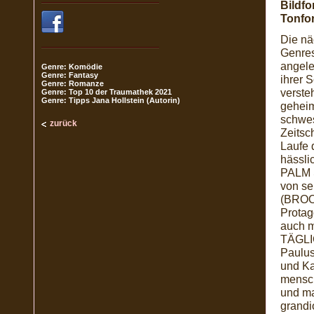
Bildfo
Tonfo
Die nä
Genre
angele
Genre: Komödie
Genre: Fantasy
ihrer 
Genre: Romanze
verste
Genre: Top 10 der Traumathek 2021
Genre: Tipps Jana Hollstein (Autorin)
geheim
schwes
zurück
Zeitsc
Laufe 
hässli
PALM S
von s
(BROOK
Protag
auch m
TÄGLI
Paulus
und Ka
mensch
und ma
grandi